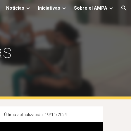
Noticias
Iniciativas
Sobre el AMPA
ion
as
Última actualización
:
19
/
11
/2024