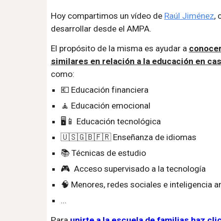
Hoy compartimos un vídeo de
Raúl Jiménez
,
desarrollar desde el AMPA.
El propósito de la misma es ayudar a
conocer
similares en relación a la educación en ca
como:
💶 Educación financiera
🧘 Educación emocional
🖥️📱 Educación tecnológica
🇺🇸🇬🇧🇫🇷 Enseñanza de idiomas
📚 Técnicas de estudio
🎮 Acceso supervisado a la tecnología
🧠 Menores, redes sociales e inteligencia art
...
Para
unirte a la escuela de familias haz cli